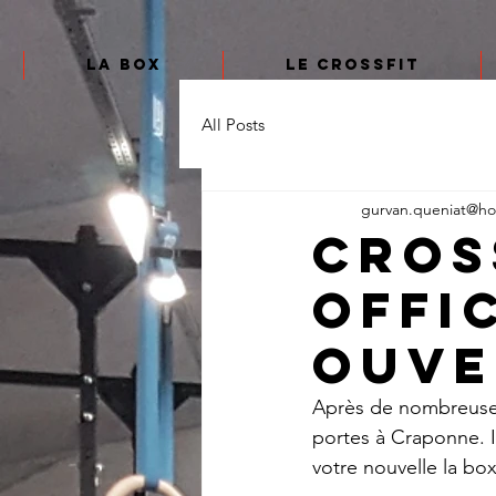
La box
Le CrossFit
All Posts
gurvan.queniat@hot
Cros
offi
ouve
Après de nombreuses 
portes à Craponne. I
votre nouvelle la box