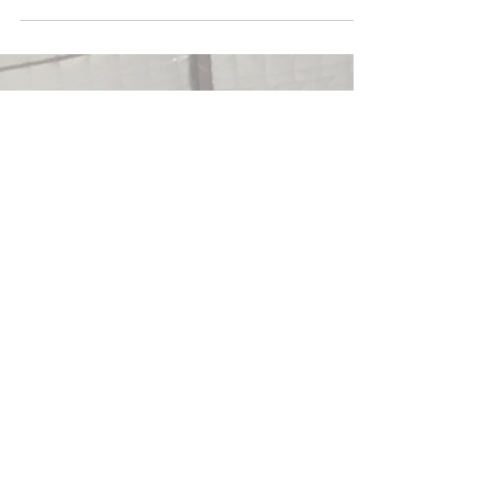
modifie son planning pendant les vacances
de Noël : ••• Fermetures : -24-25-16
Décembre - 31...