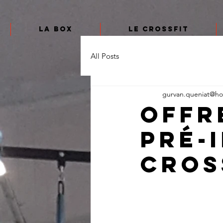
La box
Le CrossFit
All Posts
gurvan.queniat@hot
Offr
pré-
Cros