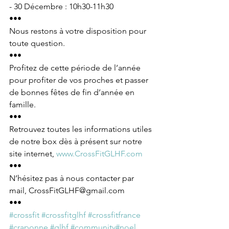
- 30 Décembre : 10h30-11h30
•••
Nous restons à votre disposition pour 
toute question.
•••
Profitez de cette période de l’année 
pour profiter de vos proches et passer 
de bonnes fêtes de fin d’année en 
famille.
•••
Retrouvez toutes les informations utiles 
de notre box dès à présent sur notre 
site internet, 
www.CrossFitGLHF.com
•••
N’hésitez pas à nous contacter par 
mail, CrossFitGLHF@gmail.com
•••
#crossfit
#crossfitglhf
#crossfitfrance
#craponne
#glhf
#community
#noel